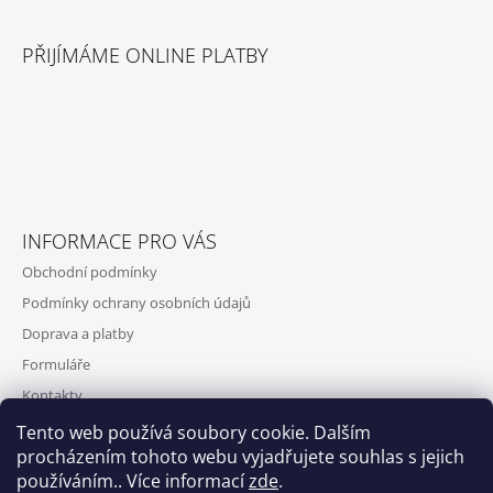
Z
A
Á
J
PŘIJÍMÁME ONLINE PLATBY
P
Í
A
T
T
?
Í
INFORMACE PRO VÁS
HLEDAT
Obchodní podmínky
Podmínky ochrany osobních údajů
Doprava a platby
Formuláře
Kontakty
Tento web používá soubory cookie. Dalším
procházením tohoto webu vyjadřujete souhlas s jejich
používáním.. Více informací
zde
.