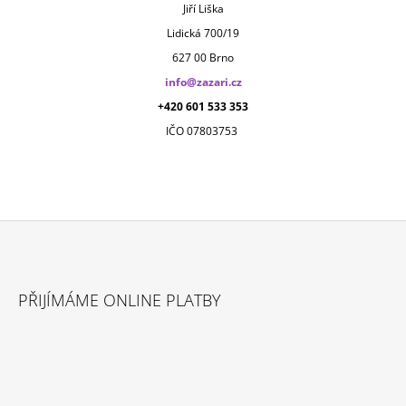
Jiří Liška
Lidická 700/19
627 00 Brno
info@zazari.cz
+420 601 533 353
IČO 07803753
Z
Á
PŘIJÍMÁME ONLINE PLATBY
P
A
T
Í