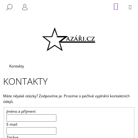
K
Přejít
NÁKUP
M
HLEDAT
na
KOŠÍK
O
PŘIHLÁŠENÍ
ZPĚT
ZPĚT
obsah
Š
Í
C
K
O
P
O
T
Domů
Kontakty
Ř
KONTAKTY
E
B
U
Máte nějaké otázky? Zodpovíme je. Prosíme o pečlivé vyplnění kontaktních
údajů.
J
E
Jméno a příjmení
T
E-mail
E
N
Zpráva