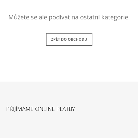
A
J
Můžete se ale podívat na ostatní kategorie.
Í
T
?
ZPĚT DO OBCHODU
HLEDAT
Z
Á
PŘIJÍMÁME ONLINE PLATBY
P
A
T
Í