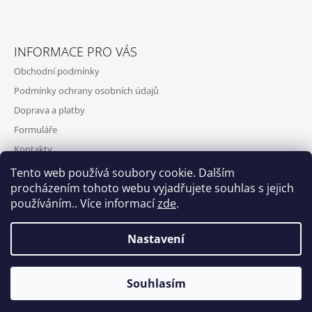
INFORMACE PRO VÁS
Obchodní podmínky
Podmínky ochrany osobních údajů
Doprava a platby
Formuláře
Kontakty
Tento web používá soubory cookie. Dalším
procházením tohoto webu vyjadřujete souhlas s jejich
používáním.. Více informací
zde
.
Nastavení
Souhlasím
© 2026 zazáři.cz. Všechna práva vyhrazena.
Vytvořil Shoptet